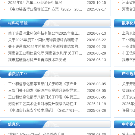
2025年9月汽车工业经济运行情况
2025-10-15
河南省
《电力装备行业稳增长工作方案（2025－2026年）》解读
2025-09-17
材料与节能
数字化
关于许昌鸿业环保科技有限公司2025年度工业固体废物资源综合利用评价报告项目的公示
2026-07-13
关于2025年度工业固体废物资源综合利用评价报告项目的公示
2026-06-22
关于许昌市2025年阶梯电价能耗核查结果的公示
2026-06-20
河南省工业和信息化厅 河南省水利厅 关于印发钢铁产业水效提升技术改造指南等6个水效提升技术改造指南的通知
2026-05-29
我市超硬新材料产业再添技术新突破
2026-05-13
消费品工业
产业规
工业和信息化部等五部门关于印发《茶产业提质升级指导意见（2026—2030年）》的通知
2026-03-05
三部门关于印发《酿酒产业提质升级指导意见（2026—2030年）》的通知
2026-03-05
省政府
工业和信息化部等八部门关于印发《中药工业高质量发展实施方案（2026—2030年）》的通知
2026-03-05
河南省工艺美术企业对标提升观摩活动在江西景德镇成功举办
2025-11-19
《电动自行车安全技术规范》（GB17761—2024）一图读懂
2025-08-26
信息化
中小企
“龙虾”（OpenClaw）安全养殖手册
2026-03-30